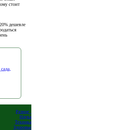
тому стоит
-20% дешевле
родаться
чень
 сада,
Разное
Наука
Техника
Здоровье