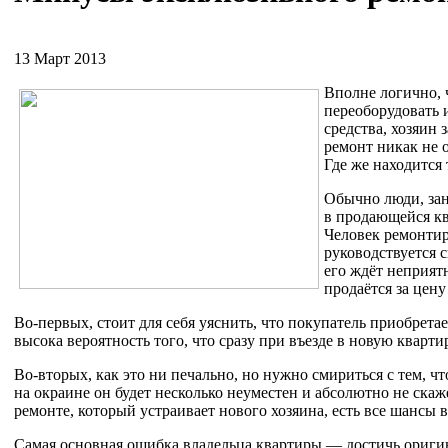
13 Март 2013
Вполне логично, 
переоборудовать и
средства, хозяин 
ремонт никак не 
Где же находится 
Обычно люди, за
в продающейся кв
Человек ремонтир
руководствуется 
его ждёт неприят
продаётся за цен
Во-первых, стоит для себя уяснить, что покупатель приобрета
высока вероятность того, что сразу при въезде в новую кварти
Во-вторых, как это ни печально, но нужно смириться с тем, 
на окраине он будет несколько неуместен и абсолютно не скаж
ремонте, который устраивает нового хозяина, есть все шансы в
Самая основная ошибка владельца квартиры — достичь ориг