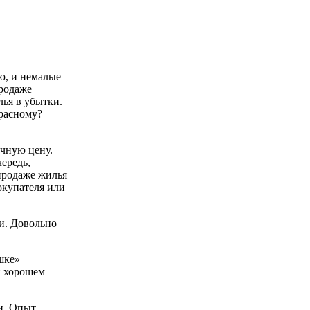
ию, и немалые
продаже
лья в убытки.
красному?
ечную цену.
ередь,
продаже жилья
окупателя или
ки. Довольно
шке»
и хорошем
и. Опыт