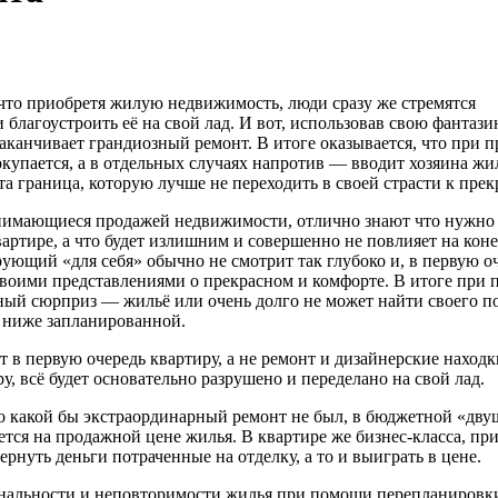
что приобретя жилую недвижимость, люди сразу же стремятся
 благоустроить её на свой лад. И вот, использовав свою фантаз
заканчивает грандиозный ремонт. В итоге оказывается, что при 
окупается, а в отдельных случаях напротив — вводит хозяина жи
та граница, которую лучше не переходить в своей страсти к пре
нимающиеся продажей недвижимости, отлично знают что нужно
артире, а что будет излишним и совершенно не повлияет на кон
ующий «для себя» обычно не смотрит так глубоко и, в первую оч
своими представлениями о прекрасном и комфорте. В итоге при 
ный сюрприз — жильё или очень долго не может найти своего п
у ниже запланированной.
ет в первую очередь квартиру, а не ремонт и дизайнерские наход
ру, всё будет основательно разрушено и переделано на свой лад.
что какой бы экстраординарный ремонт не был, в бюджетной «дву
ется на продажной цене жилья. В квартире же бизнес-класса, пр
ернуть деньги потраченные на отделку, а то и выиграть в цене.
инальности и неповторимости жилья при помощи перепланировк