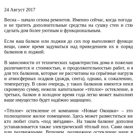
24 Август 2017
Весна – начало сезона ремонтов. Именно сейчас, когда погод
и не тратить дополнительные средства на сушку стен и стя
сделать дом более уютным и функциональным.
Если ваш балкон или лоджия до сих пор выполняют функции
вещи, самое время задуматься над приведением их в поря
балконов и лоджий.
В зависимости от технических характеристик дома и пожелан
различаются и стоимостью, и продолжительностью работ, и 
для тех балконов, которые не рассчитаны на серьёзные нагру
и атмосферных осадков (дождя, снега), однако, к сожалени
температуру. В свою очередь, у таких балконов имеются не
скромную сумму, нежели капитальное «тёплое» остекление, 
третьих, балкон в холодное время года легко может выполн
ваше имущество будет надёжно защищено.
«Тёплое» остекление от компании «Новые Окошки» – это
полноценное жилое помещение. Здесь может разместиться зон
кто любит спать «под звёздами». На таком балконе дополн
устанавливается также электрический тёплый пол. Сами око
или раздвижными. Впрочем, раздвижное остекление чаще вс