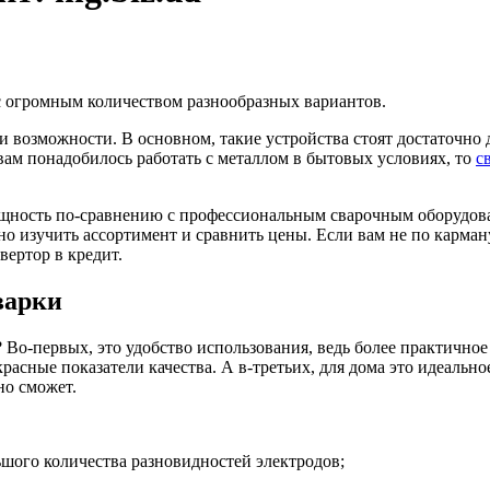
с огромным количеством разнообразных вариантов.
и возможности. В основном, такие устройства стоят достаточно 
вам понадобилось работать с металлом в бытовых условиях, то
с
мощность по-сравнению с профессиональным сварочным оборудов
 изучить ассортимент и сравнить цены. Если вам не по карман
нвертор в кредит.
варки
 Во-первых, это удобство использования, ведь более практично
расные показатели качества. А в-третьих, для дома это идеальн
но сможет.
ьшого количества разновидностей электродов;