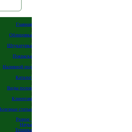
Главная
|
Облицовка
|
Штукатурка
|
Покраска
|
Наливной пол
|
Каталог
|
Виды полов
|
Клиентам
|
олезные статьи
Разное
Наука
Техника