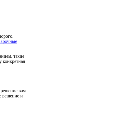
дорого,
варочные
анием, такие
у конкретная
е решение вам
ое решение и