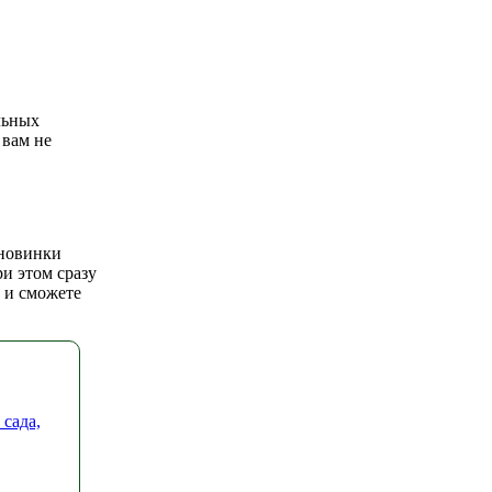
льных
 вам не
 новинки
и этом сразу
ы и сможете
 сада,