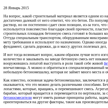
28 Январь 2015
На вопрос, какой строительный материал является одним из н
достаточно далекий от него ответит, что это бетон. По попул
раствор, но он постепенно сдает свои позиции, из-за того, ч
используется повсеместно благодаря своей прочности, пласти
строительных площадок бетонную смесь готовят в больших ко
Оттуда специальным транспортом, оборудованным миксерами 
мету требования и используют по назначению. Однако иногда
фундамент, сделать дорожки, да и массу других полезных дел, 
И вот тогда возникает вопрос, каким образом лучше всего из
количество и заказывать на заводе бетонную смесь нет никак
вооружившись лопатой выступить в роли такой себе живой
бе
впечатляюща. А можно и обратиться в специализированный м
небольшую бетономешалку, которая не займет много места и 
Как известно, основная задача бетономешалки, заключается 
оказывается, что это можно делать различными способами.
лопастями, которые, вращаясь, и перемешивают смесь. Агрег
барабан, который вращается и перемещается по вертикали, за 
бетоносмесители
могут иметь разные принципы работы, задач
ориентироваться на другие факторы, такие как производитель